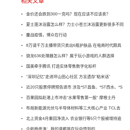
相关文章
金价还会跌到300一克吗？现在应该不应该卖？
夏士莲沐浴露怎么样？力士小苍兰沐浴露更新很多不同
鏖战疫情，博众在行动
8万请千万主播带货只卖出6瓶护肤品 在电商时代颇具
骁龙636处理器怎么样？属于玩小游戏的人群选择
国美牵手腾讯 打造实体零售数字化标杆
“深圳记忆”走进坪山田心社区 方言遗存“粘米话”
近20只股票停牌预告退市 涉及*ST昌鱼、*ST西水、*S
百果园拟赴港上市冲击“水果零售第一股” 摩根士丹
布局新能源光伏与半导体材料等三大核心产业 TCL去
北上资金4月重回净流入 农业银行等5只个股被增持逾
企航杨彦涛：我的道都是在玩中悟到的