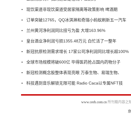
现饮渠道非现饮渠道受居家隔离等政策影响 啤酒期
订单突破12765，QQ冰淇淋和奇瑞小蚂蚁刷新五一汽车
兰州黄河净利润同比扭亏为盈 大增163.96%
皇台酒业净利润亏损1355.48万元 白忙活了一整年
新冠抗原检测需求增长 17家公司净利润同比增长超100%
全球市场规模将破600亿 毕得医药抢占国内药物分子
新冠检测概念股整体表现亮眼 万泰生物、易瑞生物、
科技遇到音乐解锁无限可能 Radio Caca以专属NFT技
www.ceeh.com.cn
所刊载内容之知
京