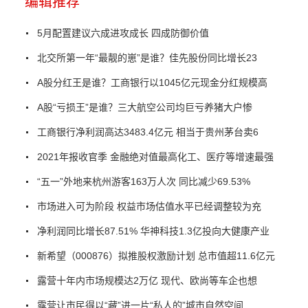
编辑推荐
5月配置建议六成进攻成长 四成防御价值
北交所第一年“最靓的崽”是谁？佳先股份同比增长23
A股分红王是谁？工商银行以1045亿元现金分红规模高
A股“亏损王”是谁？三大航空公司均巨亏养猪大户惨
工商银行净利润高达3483.4亿元 相当于贵州茅台卖6
2021年报收官季 金融绝对值最高化工、医疗等增速最强
“五一”外地来杭州游客163万人次 同比减少69.53%
市场进入可为阶段 权益市场估值水平已经调整较为充
净利润同比增长87.51% 华神科技1.3亿投向大健康产业
新希望（000876）拟推股权激励计划 总市值超11.6亿元
露营十年内市场规模达2万亿 现代、欧尚等车企也想
露营让市民得以“藏”进一片“私人的”城市自然空间