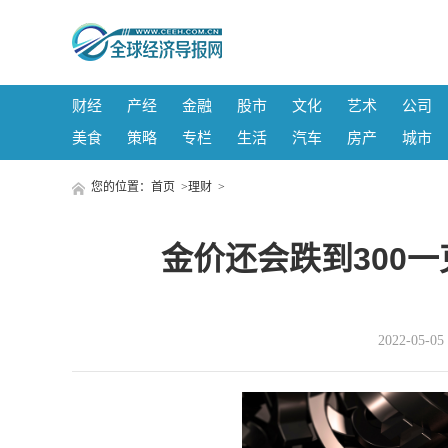
财经
产经
金融
股市
文化
艺术
公司
美食
策略
专栏
生活
汽车
房产
城市
您的位置：
首页
>
理财
>
金价还会跌到300
2022-05-