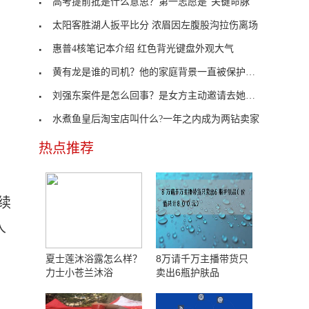
高考提前批是什么意思？第一志愿是“关键命脉”
太阳客胜湖人扳平比分 浓眉因左腹股沟拉伤离场
惠普4核笔记本介绍 红色背光键盘外观大气
黄有龙是谁的司机？他的家庭背景一直被保护的很好
刘强东案件是怎么回事？是女方主动邀请去她的公寓
水煮鱼皇后淘宝店叫什么?一年之内成为两钻卖家
热点推荐
续
人
夏士莲沐浴露怎么样？
8万请千万主播带货只
力士小苍兰沐浴
卖出6瓶护肤品