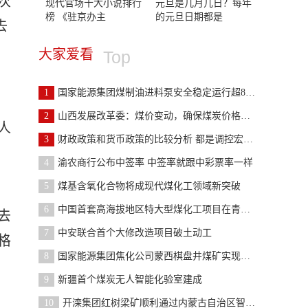
次
现代官场十大小说排行
元旦是几月几日？每年
榜 《驻京办主
的元旦日期都是
去
大家爱看
Top
1
国家能源集团煤制油进料泵安全稳定运行超8000小时
2
山西发展改革委：煤价变动，确保煤炭价格在合理区间
人
3
财政政策和货币政策的比较分析 都是调控宏观经济的
4
渝农商行公布中签率 中签率就跟中彩票率一样
5
煤基含氧化合物将成现代煤化工领域新突破
6
中国首套高海拔地区特大型煤化工项目在青海格尔木开
去
7
中安联合首个大修改造项目破土动工
格
8
国家能源集团焦化公司蒙西棋盘井煤矿实现液体浓度自
9
新疆首个煤炭无人智能化验室建成
10
开滦集团红树梁矿顺利通过内蒙古自治区智能化矿井验