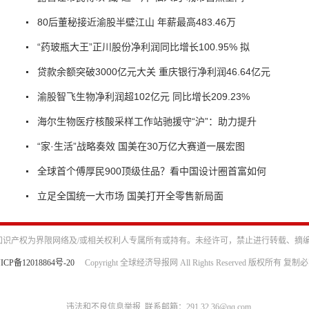
80后董秘接近渝股半壁江山 年薪最高483.46万
“药玻瓶大王”正川股份净利润同比增长100.95% 拟
贷款余额突破3000亿元大关 重庆银行净利润46.64亿元
渝股智飞生物净利润超102亿元 同比增长209.23%
海尔生物医疗核酸采样工作站驰援守“沪”：助力提升
“家·生活”战略奏效 国美在30万亿大赛道一展宏图
全球首个傅厚民900顶级住品？看中国设计圈首富如何
立足全国统一大市场 国美打开全零售新局面
识产权为界限网络及/或相关权利人专属所有或持有。未经许可，禁止进行转载、摘
ICP备12018864号-20
Copyright 全球经济导报网 All Rights Reserved 版权所有 复制
违法和不良信息举报 联系邮箱：291 32 36@qq.com