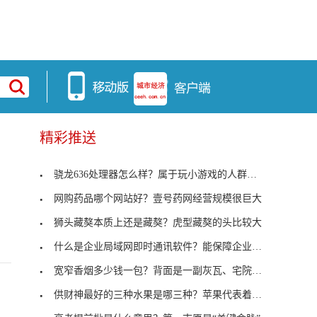
精彩推送
骁龙636处理器怎么样？属于玩小游戏的人群选择
网购药品哪个网站好？壹号药网经营规模很巨大
狮头藏獒本质上还是藏獒？虎型藏獒的头比较大
什么是企业局域网即时通讯软件？能保障企业信息安全
宽窄香烟多少钱一包？背面是一副灰瓦、宅院、民俗组
供财神最好的三种水果是哪三种？苹果代表着平平安安