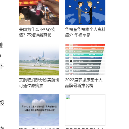
美国为什么不担心疫
华福奎华福雄个人资料
突
情？不知道新冠状
简介 华福奎是
!
0
下
东航取消部分欧美航班
2022席梦思床垫十大
可通过原购票
品牌最新排名榜
投