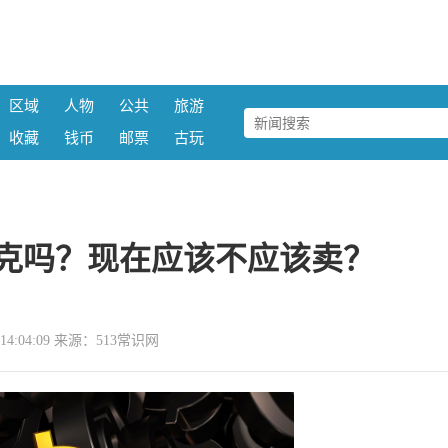
区域
人物
公共
旅游
收藏
钱币
邮票
古玩
一克吗？现在应该不应该卖？
05 14:04:09 来源：513常识网