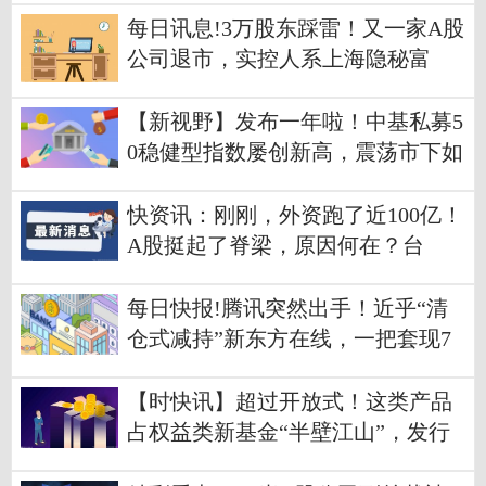
每日讯息!3万股东踩雷！又一家A股
公司退市，实控人系上海隐秘富
豪，已失联数月……年内退市公司
增至43家
【新视野】发布一年啦！中基私募5
0稳健型指数屡创新高，震荡市下如
何实现“能攻善守”？
快资讯：刚刚，外资跑了近100亿！
A股挺起了脊梁，原因何在？台
军“重大意外”，火箭发射爆炸，全
车炸毁！富士山或喷发？日警察厅
每日快报!腾讯突然出手！近乎“清
全面准备！
仓式减持”新东方在线，一把套现7
亿港元！刚刚暴跌32%！俞敏洪：
有机构挖董宇辉！一根玉米卖6元被
【时快讯】超过开放式！这类产品
质疑太贵
占权益类新基金“半壁江山”，发行
总规模已达1.35万亿