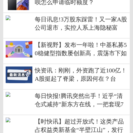
呗怎么申请临时额度？
每日讯息!3万股东踩雷！又一家A股
公司退市，实控人系上海隐秘富
豪，已失联数月……年内退市公司
增至43家
【新视野】发布一年啦！中基私募5
0稳健型指数屡创新高，震荡市下如
何实现“能攻善守”？
快资讯：刚刚，外资跑了近100亿！
A股挺起了脊梁，原因何在？台
军“重大意外”，火箭发射爆炸，全
车炸毁！富士山或喷发？日警察厅
每日快报!腾讯突然出手！近乎“清
全面准备！
仓式减持”新东方在线，一把套现7
亿港元！刚刚暴跌32%！俞敏洪：
有机构挖董宇辉！一根玉米卖6元被
【时快讯】超过开放式！这类产品
质疑太贵
占权益类新基金“半壁江山”，发行