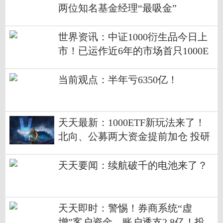
两位知名基金经理“最吸金”
世界资讯：中证1000衍生品今日上
市！已运作近6年的市场首只1000E
TF-南方中证1000ETF（512100）备
受资金追捧！
当前观点：半年亏6350亿！
天天最新：1000ETF新玩法来了！
北向、公募两大资金提前加仓 投研
大咖全方位解读！
天天要闻：续航破千的电池来了？
天天即时：警惕！券商系统“虚
增”客户资金，账户透支2.8亿！投