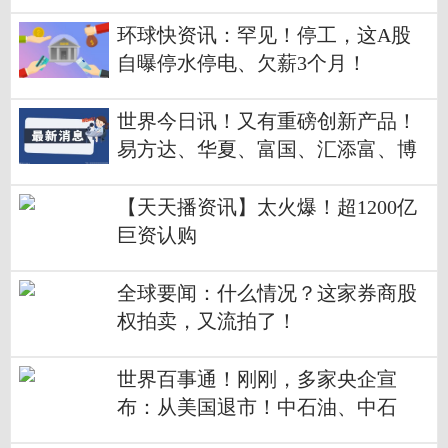
了！多地网友晒电费，有人一月近5
000
环球快资讯：罕见！停工，这A股
自曝停水停电、欠薪3个月！
世界今日讯！又有重磅创新产品！
易方达、华夏、富国、汇添富、博
时、嘉实等十几家公司上报
【天天播资讯】太火爆！超1200亿
巨资认购
全球要闻：什么情况？这家券商股
权拍卖，又流拍了！
世界百事通！刚刚，多家央企宣
布：从美国退市！中石油、中石
化、中国人寿……，证监会最新回