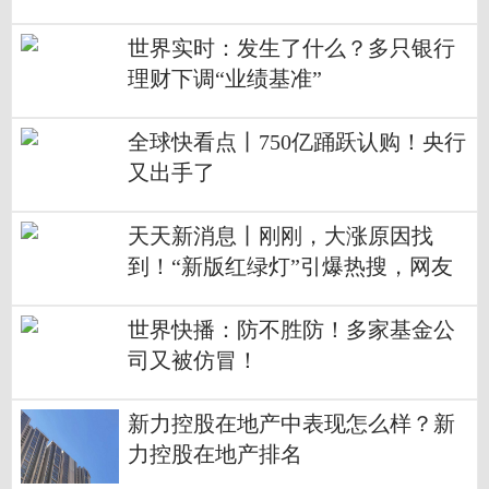
世界实时：发生了什么？多只银行
理财下调“业绩基准”
全球快看点丨750亿踊跃认购！央行
又出手了
天天新消息丨刚刚，大涨原因找
到！“新版红绿灯”引爆热搜，网友
炸锅了！这个基金经理突然火了：
抛弃所有框架，什么东西能涨，我
世界快播：防不胜防！多家基金公
们就买！
司又被仿冒！
新力控股在地产中表现怎么样？新
力控股在地产排名