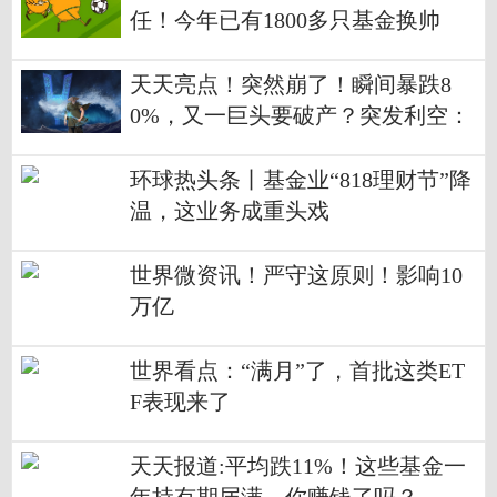
任！今年已有1800多只基金换帅
天天亮点！突然崩了！瞬间暴跌8
0%，又一巨头要破产？突发利空：
400亿牛股宣布，第三大股东出手
了！
环球热头条丨基金业“818理财节”降
温，这业务成重头戏
世界微资讯！严守这原则！影响10
万亿
世界看点：“满月”了，首批这类ET
F表现来了
天天报道:平均跌11%！这些基金一