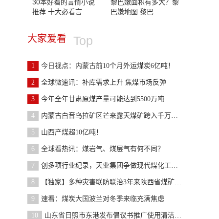
30本好看的言情小说
黎巴嫩面积有多大？黎
推荐 十大必看言
巴嫩地图 黎巴
大家爱看
Top
1
今日视点：内蒙古前10个月外运煤炭6亿吨！
2
全球微速讯：补库需求上升 焦煤市场反弹
3
今年全年甘肃原煤产量可能达到5500万吨
4
内蒙古白音乌拉矿区芒来露天煤矿跨入千万吨级煤矿行
5
山西产煤超10亿吨！
6
全球看热讯：煤岩气、煤层气有何不同？
7
创多项行业纪录，天业集团争做现代煤化工产业领跑者
8
【独家】多种灾害联防联治3年来陕西省煤矿事故起数
9
速看：煤炭大国波兰对冬季来临充满焦虑
10
山东省日照市东港发布倡议书推广使用清洁煤炭