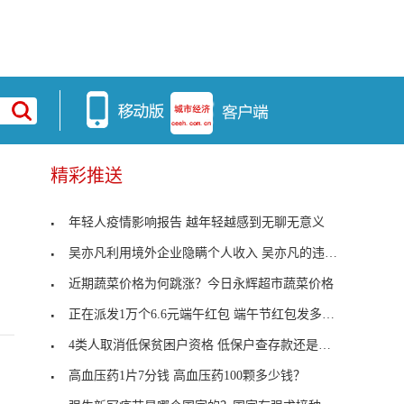
精彩推送
年轻人疫情影响报告 越年轻越感到无聊无意义
吴亦凡利用境外企业隐瞒个人收入 吴亦凡的违法事实
近期蔬菜价格为何跳涨？今日永辉超市蔬菜价格
正在派发1万个6.6元端午红包 端午节红包发多大号？
4类人取消低保贫困户资格 低保户查存款还是流水？
高血压药1片7分钱 高血压药100颗多少钱？