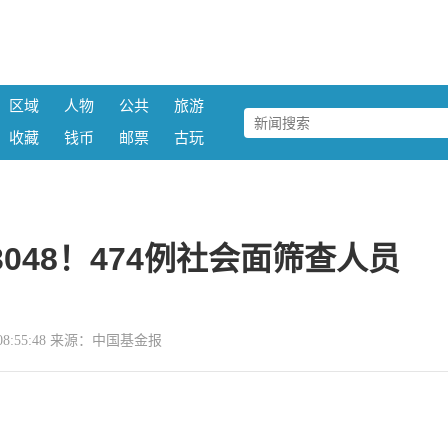
区域
人物
公共
旅游
收藏
钱币
邮票
古玩
3048！474例社会面筛查人员
28 08:55:48 来源：中国基金报