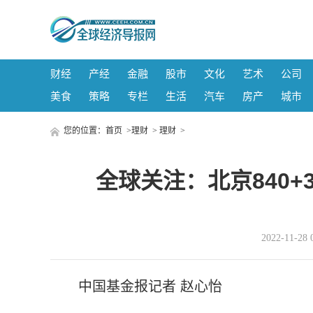
财经
产经
金融
股市
文化
艺术
公司
美食
策略
专栏
生活
汽车
房产
城市
您的位置：
首页
>
理财
>
理财
>
全球关注：北京840+
2022-11-
中国基金报记者 赵心怡