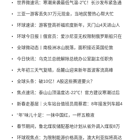
世界微速讯：寒潮来袭最低气温-2℃！长沙发布紧急通
三亚一游客丢失37万元现金，当地民警热心帮大忙
环球速读：游客登高祈福欢度新年，天门山4天进山人
环球今日报丨俄官员：爱沙尼亚无权限制俄罗斯船只在
全球微动态丨南极洲冰山脱落，面积接近英国伦敦
今日快讯：乌克兰总统解除总统办公室副主任职务
大年初三天气复晴，岳麓山迎来新年首波客流高峰
全球头条：破10亿！A股这些赛道要火？
焦点速讯：泰山山顶温度达-22℃！官方建议寒潮过后
新春走基层｜火车站台值班员周蔡君：8年接发列车超4
“年”味儿十足：一抹中国红，一杯五粮液
春节期间，鲁北煤炭储配基地计划从省外调入煤炭8万
环球观焦点：为限制能源价格高涨，澳大利亚拟将高达