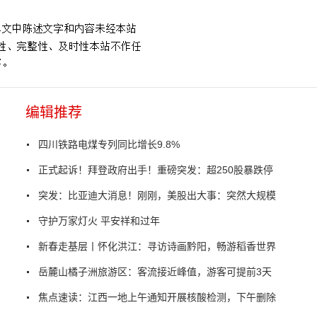
编辑推荐
四川铁路电煤专列同比增长9.8%
正式起诉！拜登政府出手！重磅突发：超250股暴跌停
突发：比亚迪大消息！刚刚，美股出大事：突然大规模
守护万家灯火 平安祥和过年
新春走基层丨怀化洪江：寻访诗画黔阳，畅游稻香世界
岳麓山橘子洲旅游区：客流接近峰值，游客可提前3天
焦点速读：江西一地上午通知开展核酸检测，下午删除