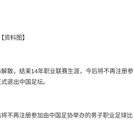
【资料图】
解散，结束14年职业联赛生涯，今后将不再注册参
正式退出中国足坛。
后将不再注册参加由中国足协举办的男子职业足球比