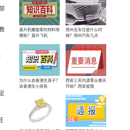
部
教
直升机螺旋桨的材料有
郑州无车日是什么时
哪些？直升飞机
候？郑州汽车几点
接
为什么去香港生孩子？
西安三天内清零从哪天
去香港生小孩有
开始？西安疫情
足
任