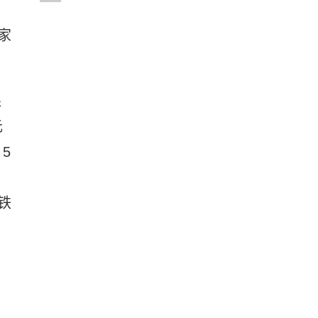
家
跟
元
5
铁