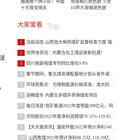
婚戒哪个牌子好？中国
用策略打败色狼 少女
十大珠宝排名
10声大哥喊退色狼
大家爱看
Top
1
当前动态:山西加大保供煤矿监督检查力度 强化安全
2
世界快资讯：内蒙古化工煤迎来新机遇！
球
3
四川铁路电煤专列同比增长9.8%
4
春节期间，鲁北煤炭储配基地计划从省外调入煤炭8万
5
环球观焦点：为限制能源价格高涨，澳大利亚拟将高达
，
6
迎峰度冬 内蒙古多措并举保煤炭供应
7
每日消息!兖矿能源2022年度预盈308亿元、同比增长89%
8
华阳股份2022年度净利润预增70.32%-119.85%、煤炭市
9
【天天报资讯】潞安环能2022年预计净利140亿同比增
10
山西焦煤2022年预计净利98.25亿-118.29亿同比增长93