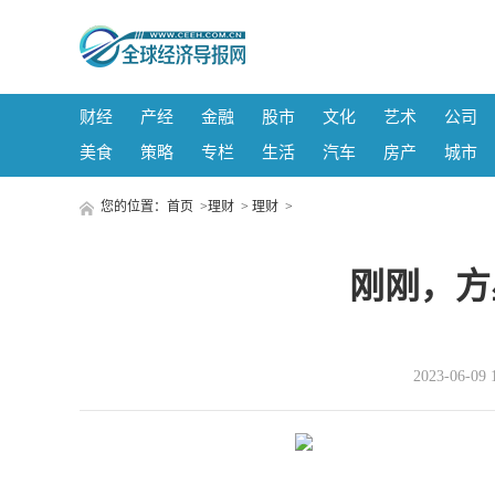
财经
产经
金融
股市
文化
艺术
公司
美食
策略
专栏
生活
汽车
房产
城市
您的位置：
首页
>
理财
>
理财
>
刚刚，方
2023-06-