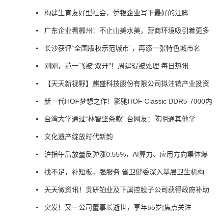
构建生育友好型社会，侨银企业写下最好的注脚
广东企业看郴州：不止山美水美，营商环境吸引着更多
长沙获评“全国版权示范城市”，再添一张特色城市名
刚刚，范一飞被“双开”！周建琨被处理 每日热讯
【天天新视野】麒盛科技股份有限公司拟注销产业投资
新一代HOF梦想之作！影驰HOF Classic DDR5-7000内
台湾大学通过“林智坚条款” 台网友：陈明通其他学
文化遗产绽放时代新韵
沪指午后放量反弹涨0.55%，AI算力、应用方向集体爆
找不足，补短板，强服务 省卫健委深入基层卫生机构
天天微资讯！贵研铂业及下属控股子公司获得政府补助
突发！又一公司董事长逝世，享年55岁|焦点关注