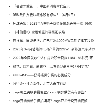
「会省才敢花」，中国新消费时代启示
塑料改性剂板块概念股有哪些？（6月9日）
环球头条：2023年A股电子商务股票龙头股一览（6/9）
《神仙道3》宝莲仙童阵容搭配攻略
热推荐：国能神华九江电厂2×1000MW二期扩建工程脱
2023年3-4月储能锂电池产量约22GWh 新能源汽车动力
2022年全国发放个人住房公积金贷款11841.85亿元-环
鲜花、饮料花、彩票花……看长沙高考考场外的“花”
UNC-45B——获得诺贝尔奖的心肌成分
践行企业社会责任，北京人寿在行动
csgo哪里买钥匙最便宜？csgo钥匙供货商有哪些？
csgo开箱有新手保护期吗？csgo巨龙传说开箱视频