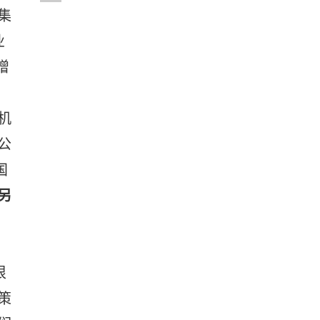
集
业
增
。
机
公
国
另
，
很
策