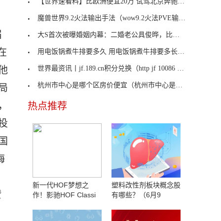
【世界速看料】比欧洲便宜20万 试驾北京奔驰“诚意
魔兽世界9.2火法输出手法（wow9.2火法PVE输出循环）
届
大S首次被曝婚姻内幕：二婚老公具俊晔，比不上汪小
在
用电饭锅煮牛排要多久 用电饭锅煮牛排要多长时间
他
世界最资讯丨jf.189.cn积分兑换（http jf 10086 cn）
杭州市中心是哪个区房价便宜（杭州市中心是哪个区）
局
，
热点推荐
投
国
海
新一代HOF梦想之
塑料改性剂板块概念股
赞
作！影驰HOF Classi
有哪些？（6月9