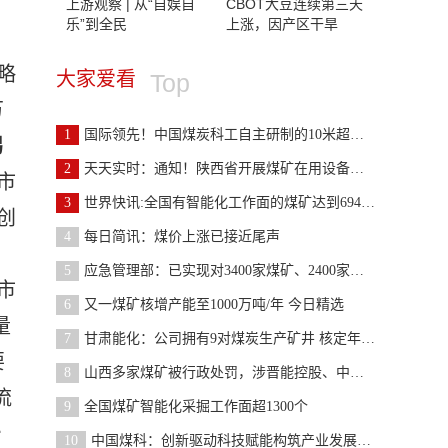
上游观察 | 从“自娱自
CBOT大豆连续第三天
乐”到全民
上涨，因产区干旱
略
大家爱看
Top
万
1
国际领先！中国煤炭科工自主研制的10米超大采高刮板
另
2
天天实时：通知！陕西省开展煤矿在用设备检测检验专
市
3
世界快讯:全国有智能化工作面的煤矿达到694处，产能
创
4
每日简讯：煤价上涨已接近尾声
5
应急管理部：已实现对3400家煤矿、2400家三等及以上
市
6
又一煤矿核增产能至1000万吨/年 今日精选
量
7
甘肃能化：公司拥有9对煤炭生产矿井 核定年产能162
要
8
山西多家煤矿被行政处罚，涉晋能控股、中煤等...
流
9
全国煤矿智能化采掘工作面超1300个
产
10
中国煤科：创新驱动科技赋能构筑产业发展新优势_全