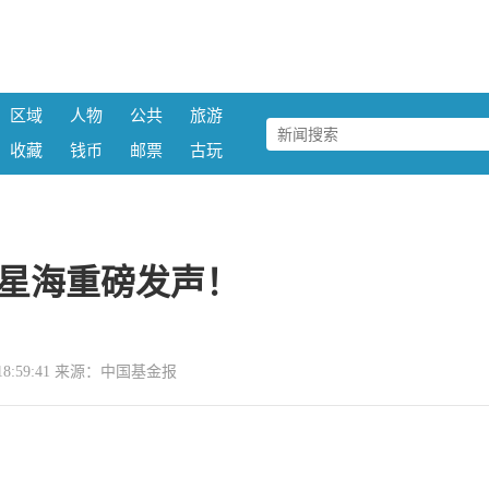
区域
人物
公共
旅游
收藏
钱币
邮票
古玩
星海重磅发声！
09 18:59:41 来源：中国基金报