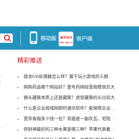
精彩推送
骁龙636处理器怎么样？属于玩小游戏的人群选择
菜
网购药品哪个网站好？壹号药网经营规模很巨大
狮头藏獒本质上还是藏獒？虎型藏獒的头比较大
什么是企业局域网即时通讯软件？能保障企业信息安全
宽窄香烟多少钱一包？背面是一副灰瓦、宅院、民俗组
供财神最好的三种水果是哪三种？苹果代表着平平安安