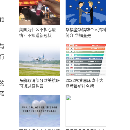
颖
美国为什么不担心疫
华福奎华福雄个人资料
情？不知道新冠状
简介 华福奎是
与
行
东航取消部分欧美航班
2022席梦思床垫十大
的
可通过原购票
品牌最新排名榜
蓝