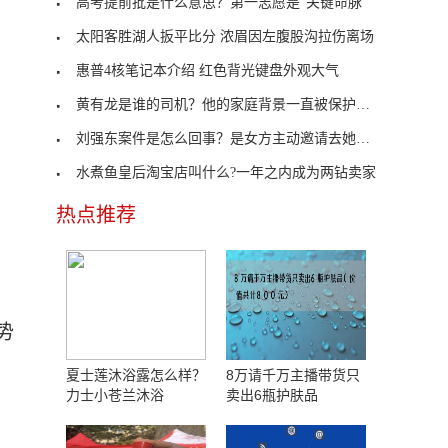
高考提前批是什么意思？第一志愿是“关键命脉”
太阳客胜湖人扳平比分 浓眉因左腹股沟拉伤离场
惠普4核笔记本介绍 红色背光键盘外观大气
黄有龙是谁的司机？他的家庭背景一直被保护的很好
刘强东案件是怎么回事？是女方主动邀请去她的公寓
水煮鱼皇后淘宝店叫什么?一年之内成为两钻卖家
热点推荐
势
司
夏士莲沐浴露怎么样？
8万请千万主播带货只
力士小苍兰沐浴
卖出6瓶护肤品