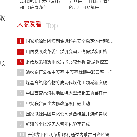
现代官场十大小说排行
元旦是几月几日？每年
榜 《驻京办主
的元旦日期都是
取
大家爱看
Top
1
国家能源集团煤制油进料泵安全稳定运行超8000小时
2
山西发展改革委：煤价变动，确保煤炭价格在合理区间
3
财政政策和货币政策的比较分析 都是调控宏观经济的
账
4
渝农商行公布中签率 中签率就跟中彩票率一样
5
煤基含氧化合物将成现代煤化工领域新突破
6
中国首套高海拔地区特大型煤化工项目在青海格尔木开
7
中安联合首个大修改造项目破土动工
8
国家能源集团焦化公司蒙西棋盘井煤矿实现液体浓度自
9
新疆首个煤炭无人智能化验室建成
10
开滦集团红树梁矿顺利通过内蒙古自治区智能化矿井验