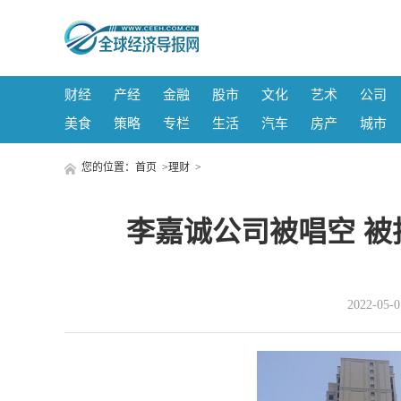
财经
产经
金融
股市
文化
艺术
公司
美食
策略
专栏
生活
汽车
房产
城市
您的位置：
首页
>
理财
>
李嘉诚公司被唱空 被
2022-05