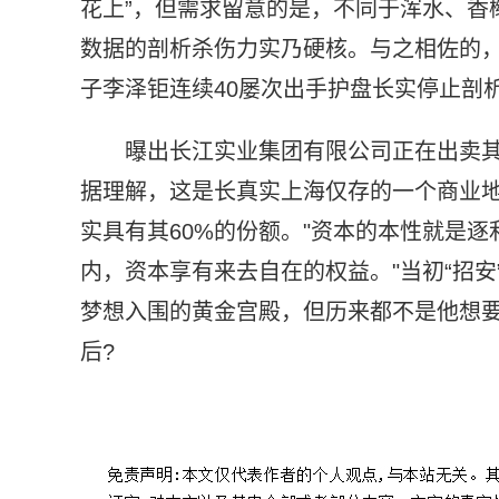
花上”，但需求留意的是，不同于浑水、香
数据的剖析杀伤力实乃硬核。与之相佐的
子李泽钜连续40屡次出手护盘长实停止剖
曝出长江实业集团有限公司正在出卖其
据理解，这是长真实上海仅存的一个商业地产
实具有其60%的份额。"资本的本性就是
内，资本享有来去自在的权益。"当初“招
梦想入围的黄金宫殿，但历来都不是他想
后?
标签：
李嘉诚公司被唱空
套现千亿逃离内地
到底是为什