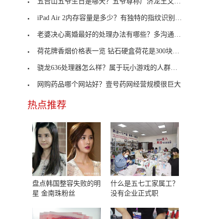
五台山五爷生日是哪天？五爷尊称广济龙王文殊菩萨？
iPad Air 2内存容量是多少？有独特的指纹识别传感器？
老婆决心离婚最好的处理办法有哪些？多沟通解决问题
荷花牌香烟价格表一览 钻石硬盒荷花是300块钱一条
骁龙636处理器怎么样？属于玩小游戏的人群选择
网购药品哪个网站好？壹号药网经营规模很巨大
热点推荐
盘点韩国整容失败的明
什么是五七工家属工？
星 金南珠粉丝
没有企业正式职