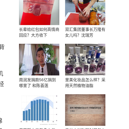
长辈给红包如何高情商
双汇集团董事长万隆有
回应？大方收下
女儿吗？沈瑞芳
背
机
周润发捐款56亿捐到
里美化妆品怎么样？采
经
哪里了 和陈荟莲
用天然植物油脂
解
棉