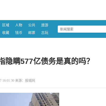
区域
人物
公共
旅游
收藏
钱币
邮票
古玩
指隐瞒577亿债务是真的吗？
-07 16:01:30 来源：股城网