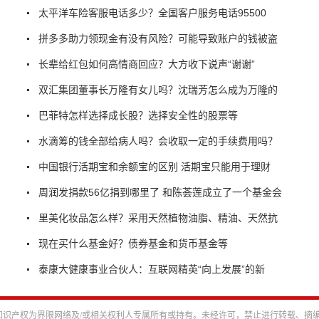
太平洋车险客服电话多少？全国客户服务电话95500
拼多多助力领现金有没有风险？可能导致账户的钱被盗
长辈给红包如何高情商回应？大方收下说声“谢谢”
双汇集团董事长万隆有女儿吗？沈瑞芳怎么成为万隆的
巴菲特怎样选择成长股？选择安全性的股票等
水滴筹的钱全部给病人吗？会收取一定的手续费用吗？
中国银行活期宝和余额宝的区别 活期宝只能用于理财
周润发捐款56亿捐到哪里了 和陈荟莲成立了一个基金会
里美化妆品怎么样？采用天然植物油脂、精油、天然抗
现在买什么基金好？债券基金和货币基金等
泰康大健康事业合伙人：互联网精英“向上发展”的新
识产权为界限网络及/或相关权利人专属所有或持有。未经许可，禁止进行转载、摘