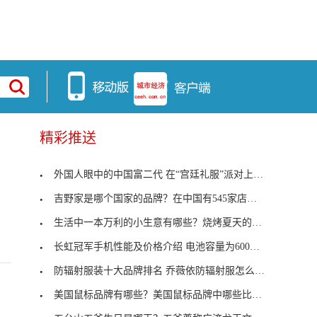
精彩推送
外国人眼中的中国富二代 在“宫廷礼服”派对上闲逛
吉野家是哪个国家的品牌？在中国有545家店铺1万多名
生活中一本万利的小生意有哪些？烧烤夏天的生意尤其
长虹冠军手机性能及价格介绍 电池容量为600mAH和10
防辐射服装十大品牌排名 乔薇依防辐射服怎么样？
美国鼠标品牌有哪些？美国鼠标品牌中哪些比较好呢？