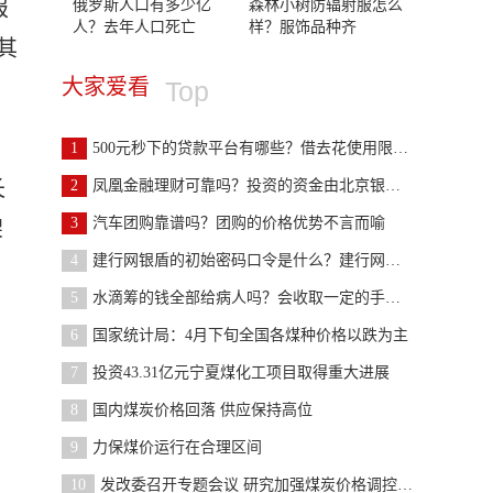
俄罗斯人口有多少亿
森林小树防辐射服怎么
报
人？去年人口死亡
样？服饰品种齐
其
大家爱看
Top
，
1
500元秒下的贷款平台有哪些？借去花使用限期是在3-1
长
2
凤凰金融理财可靠吗？投资的资金由北京银行负责监控
3
汽车团购靠谱吗？团购的价格优势不言而喻
架
4
建行网银盾的初始密码口令是什么？建行网银盾分为几
5
水滴筹的钱全部给病人吗？会收取一定的手续费用吗？
6
国家统计局：4月下旬全国各煤种价格以跌为主
7
投资43.31亿元宁夏煤化工项目取得重大进展
8
国内煤炭价格回落 供应保持高位
9
力保煤价运行在合理区间
10
发改委召开专题会议 研究加强煤炭价格调控监管