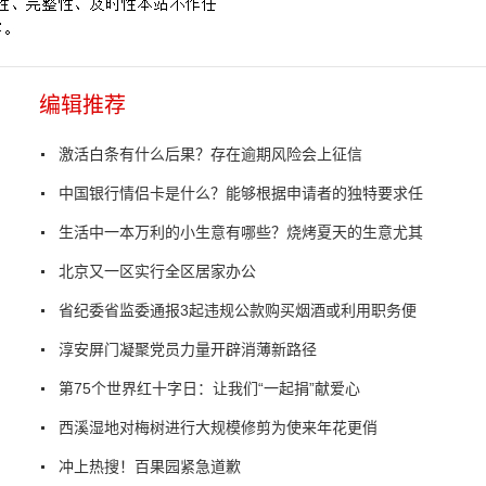
编辑推荐
激活白条有什么后果？存在逾期风险会上征信
中国银行情侣卡是什么？能够根据申请者的独特要求任
生活中一本万利的小生意有哪些？烧烤夏天的生意尤其
北京又一区实行全区居家办公
省纪委省监委通报3起违规公款购买烟酒或利用职务便
淳安屏门凝聚党员力量开辟消薄新路径
第75个世界红十字日：让我们“一起捐”献爱心
西溪湿地对梅树进行大规模修剪为使来年花更俏
冲上热搜！百果园紧急道歉