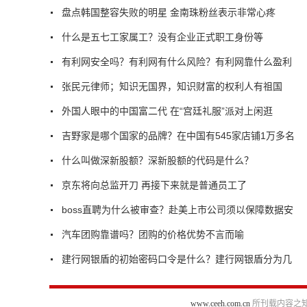
盘点韩国整容失败的明星 金南珠粉丝表示非常心疼
什么是五七工家属工？没有企业正式职工身份等
有利网安全吗？有利网有什么风险？有利网靠什么盈利
张民元律师；知识无国界，知识财富的权利人有祖国
外国人眼中的中国富二代 在“宫廷礼服”派对上闲逛
吉野家是哪个国家的品牌？在中国有545家店铺1万多名
什么叫做深新股额？深新股额的代码是什么？
京东将向总监开刀 再接下来就是普通员工了
boss直聘为什么被审查？赴美上市公司须以保障数据安
汽车团购靠谱吗？团购的价格优势不言而喻
建行网银盾的初始密码口令是什么？建行网银盾分为几
www.ceeh.com.cn
所刊载内容之知