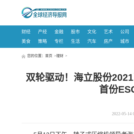
财经
产经
金融
股市
文化
艺术
公司
美食
策略
专栏
生活
汽车
房产
城市
您的位置：
首页
>
理财
>
双轮驱动！海立股份2021
首份ES
2022-05-