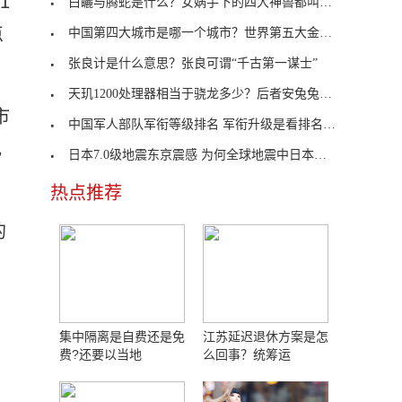
1
白矖与腾蛇是什么？女娲手下的四大神兽都叫什么名字
点
中国第四大城市是哪一个城市？世界第五大金融中心是
张良计是什么意思？张良可谓“千古第一谋士”
天玑1200处理器相当于骁龙多少？后者安兔兔跑分为66
市
中国军人部队军衔等级排名 军衔升级是看排名还是荣
电
日本7.0级地震东京震感 为何全球地震中日本最为频
热点推荐
的
集中隔离是自费还是免
江苏延迟退休方案是怎
费?还要以当地
么回事？统筹运