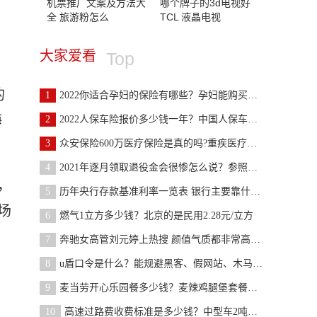
机票推广文案及方法大
哪个牌子的3d电视好
全 旅游粉怎么
TCL 液晶电视
大家爱看
Top
的
1
2022你适合孕妇的保险有哪些？孕妇能购买的保险名单
海
2
2022人保车险报价多少钱一年？中国人保车险网上买划
3
众安保险600万医疗保险是真的吗?重疾医疗保障是怎么
4
2021年逐月领取退役金会很惨怎么说？参照全国基本工
，
5
历年央行存款基准利率一览表 银行主要靠什么挣钱？
场
6
燃气1立方多少钱？北京的是民用2.28元/立方
7
奔驰女高管刘元婷上热搜 颜值气质都非常高打扮也很
8
u盾口令是什么？能规避黑客、假网站、木马病毒等
9
麦当劳开心乐园餐多少钱？麦辣鸡腿堡套餐是23·5元
10
高速过路费收费标准是多少钱？中型车2吨以上0.90