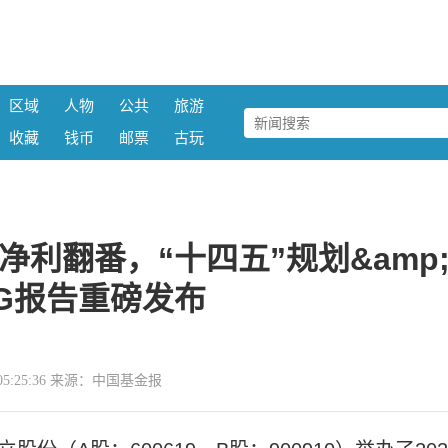
区域
人物
公共
旅游
收藏
钱币
邮票
古玩
净利翻番，“十四五”规划&amp
G报告重磅发布
14 05:25:36 来源：中国基金报