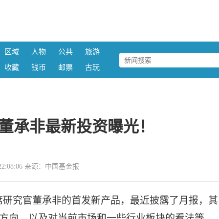
区域
人物
公共
旅游
收藏
钱币
邮票
古玩
董承非最新投资曝光！
15 22:08:06 来源：中国基金报
席研究官董承非的首发新产品，最近披露了月报，其
置方向，以及对当前市场和一些行业板块的看法等。