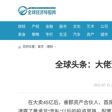
财经
产经
金融
股市
文化
艺术
公司
美食
策略
专栏
生活
汽车
房产
城市
您的位置：
首页
>
理财
>
全球头条：大佬
2022-07-
在大卖45亿后，睿郡资产合伙人、首
透露了董承非“奔私”以后的投资思路、配