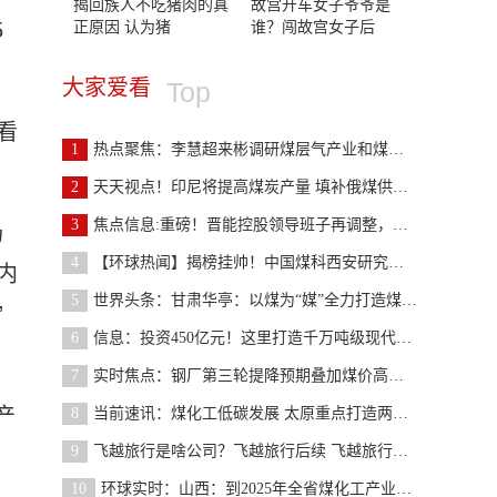
揭回族人不吃猪肉的真
故宫开车女子爷爷是
正原因 认为猪
谁？闯故宫女子后
5
大家爱看
Top
看
1
热点聚焦：李慧超来彬调研煤层气产业和煤矿智能化建
2
天天视点！印尼将提高煤炭产量 填补俄煤供应空缺
3
焦点信息:重磅！晋能控股领导班子再调整，最新名单
场
4
【环球热闻】揭榜挂帅！中国煤科西安研究院助力山西
内
5
世界头条：甘肃华亭：以煤为“媒”全力打造煤化工“
”
6
信息：投资450亿元！这里打造千万吨级现代煤化工
7
实时焦点：钢厂第三轮提降预期叠加煤价高位运行 焦
产
8
当前速讯：煤化工低碳发展 太原重点打造两大产业集
9
飞越旅行是啥公司？飞越旅行后续 飞越旅行创始人怎
10
环球实时：山西：到2025年全省煤化工产业产值力争突