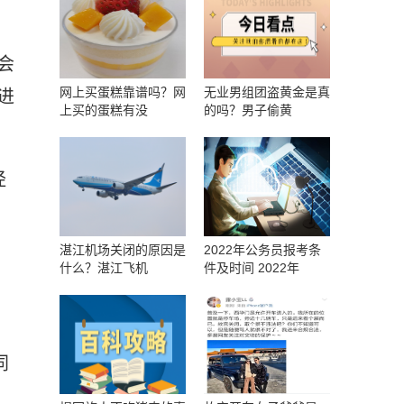
会
网上买蛋糕靠谱吗？网
无业男组团盗黄金是真
进
上买的蛋糕有没
的吗？男子偷黄
经
湛江机场关闭的原因是
2022年公务员报考条
什么？湛江飞机
件及时间 2022年
同