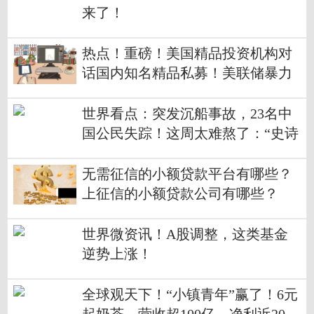
来了！
热点！重磅！美国精品投资机构对
话国内知名精品私募！美联储暴力
加息，美国经济衰退警报拉响，中
国资产韧性如何？
世界看点：突发沉船事故，23名中
国公民失踪！这周太难熬了：“史诗
级反弹”只维持28分钟！超4200只个
股今日下跌！
无需征信的小额贷款平台有哪些？
上征信的小额贷款公司有哪些？
世界微资讯！A股调整，这类基金
逆势上涨！
全球观天下！“小镇青年”赢了！6元