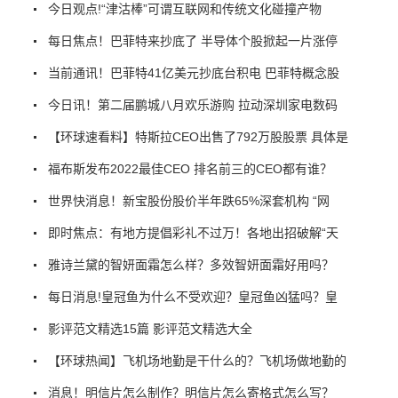
今日观点!“津沽棒”可谓互联网和传统文化碰撞产物
每日焦点！巴菲特来抄底了 半导体个股掀起一片涨停
当前通讯！巴菲特41亿美元抄底台积电 巴菲特概念股
今日讯！第二届鹏城八月欢乐游购 拉动深圳家电数码
【环球速看料】特斯拉CEO出售了792万股股票 具体是
福布斯发布2022最佳CEO 排名前三的CEO都有谁？
世界快消息！新宝股份股价半年跌65%深套机构 “网
即时焦点：有地方提倡彩礼不过万！各地出招破解“天
雅诗兰黛的智妍面霜怎么样？多效智妍面霜好用吗？
每日消息!皇冠鱼为什么不受欢迎？皇冠鱼凶猛吗？皇
影评范文精选15篇 影评范文精选大全
【环球热闻】飞机场地勤是干什么的？飞机场做地勤的
消息！明信片怎么制作？明信片怎么寄格式怎么写？