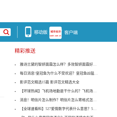
精彩推送
雅诗兰黛的智妍面霜怎么样？多效智妍面霜好用吗？
每日消息!皇冠鱼为什么不受欢迎？皇冠鱼凶猛吗？皇
影评范文精选15篇 影评范文精选大全
【环球热闻】飞机场地勤是干什么的？飞机场做地勤的
消息！明信片怎么制作？明信片怎么寄格式怎么写？
【全球速看料】527爱情数字代表什么意思？5278又是