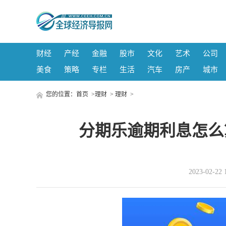
财经
产经
金融
股市
文化
艺术
公司
美食
策略
专栏
生活
汽车
房产
城市
您的位置：
首页
>
理财
>
理财
>
分期乐逾期利息怎么
2023-02-