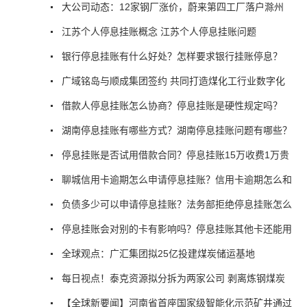
大公司动态：12家钢厂涨价，蔚来第四工厂落户滁州
江苏个人停息挂账概念 江苏个人停息挂账问题
银行停息挂账有什么好处？怎样要求银行挂账停息？
广域铭岛与顺成集团签约 共同打造煤化工行业数字化
借款人停息挂账怎么协商？停息挂账是硬性规定吗？
湖南停息挂账有哪些方式？湖南停息挂账问题有哪些？
停息挂账是否试用借款合同？停息挂账15万收费1万贵
聊城信用卡逾期怎么申请停息挂账？信用卡逾期怎么和
负债多少可以申请停息挂账？法务部拒绝停息挂账怎么
停息挂账会对别的卡有影响吗？停息挂账其他卡还能用
全球观点：广汇集团拟25亿投建煤炭储运基地
每日视点！泰克资源拟分拆为两家公司 剥离炼钢煤炭
【全球新要闻】河南省首座国家级智能化示范矿井通过