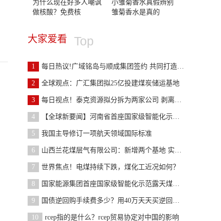
为什么现在好多人嘲讽
小雏菊香水真假辨别
做核酸？免费核
雏菊香水是真的
大家爱看
Top
1
每日热议!广域铭岛与顺成集团签约 共同打造煤化工
2
全球观点：广汇集团拟25亿投建煤炭储运基地
3
每日视点！泰克资源拟分拆为两家公司 剥离炼钢煤炭
4
【全球新要闻】河南省首座国家级智能化示范矿井通过
5
我国主导修订一项航天领域国际标准
6
山西兰花煤层气有限公司：新增两个基地 实现产能突
7
世界焦点！电煤持续下跌，煤化工近况如何？
8
国家能源集团首座国家级智能化示范露天煤矿通过国家
9
国债逆回购手续费多少？用40万天天买逆回购好吗？
10
rcep指的是什么？rcep贸易协定对中国的影响