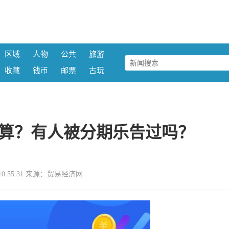
区域
人物
公共
旅游
收藏
钱币
邮票
古玩
算？有人被分期乐告过吗？
22 10:55:31 来源：贸易经济网