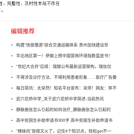
编辑推荐
构建“快旅慢游”综合交通运输体系 贵州加快建设世
华北地区第一！伊旗上榜中国营商环境指数蓝皮书！
“世纪大合并”后续：瑞银公布最新运营架构，瑞信仅
不得涉及诊疗方法、不得利用患者形象……医疗广告要
每日简讯：太突然！知名平台宣布：关停！网友：猝不
武穴花桥中学_关于武穴花桥中学简述-当前热讯
静脉曲张怎么引起的如何治疗_静脉曲张怎么引起的
高中贫困生补助申请书300字 高中贫困生补助申请书
“辣妹风”穿搭又火了，记住4个知识点，轻松get不一