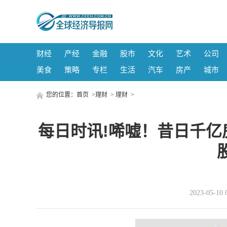
财经
产经
金融
股市
文化
艺术
公司
美食
策略
专栏
生活
汽车
房产
城市
您的位置：
首页
>
理财
>
理财
>
每日时讯!唏嘘！昔日千亿
2023-05-