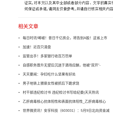
相关文章
每日时讯!唏嘘！昔日千亿房企，将告别A股！这省上市
加速！近百只清盘
监管出手！多家银行收百万罚单
自感职务晋升无望后沉迷于酒场应酬，他被“双开”-
天天要闻：孕妇吃什么坚果有好处
男子地铁上猥亵女性被抓后下跪求饶
村干部违纪检讨书 违纪检讨书写给纪委|天天热讯
乙肝病毒核心抗体阳性和表面抗体阳性_乙肝病毒核心
世界微资讯！安孚科技（603031）：5月9日北向资金减