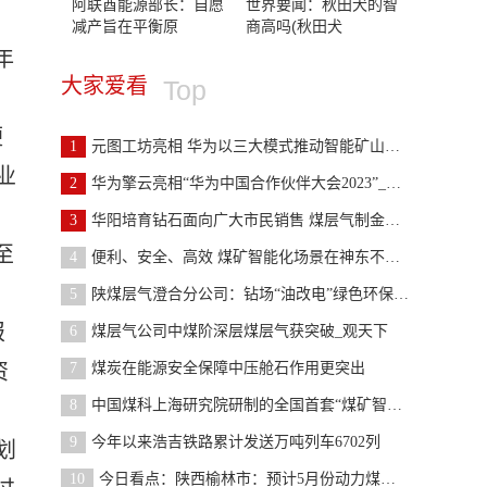
阿联酋能源部长：自愿
世界要闻：秋田犬的智
减产旨在平衡原
商高吗(秋田犬
年
大家爱看
Top
便
1
元图工坊亮相 华为以三大模式推动智能矿山生态发展
业
2
华为擎云亮相“华为中国合作伙伴大会2023”_世界快
3
华阳培育钻石面向广大市民销售 煤层气制金刚石首饰
至
4
便利、安全、高效 煤矿智能化场景在神东不断“上新
，
5
陕煤层气澄合分公司：钻场“油改电”绿色环保又高效
报
6
煤层气公司中煤阶深层煤层气获突破_观天下
资
7
煤炭在能源安全保障中压舱石作用更突出
8
中国煤科上海研究院研制的全国首套“煤矿智能化培训
9
今年以来浩吉铁路累计发送万吨列车6702列
划
10
今日看点：陕西榆林市：预计5月份动力煤市场价格或