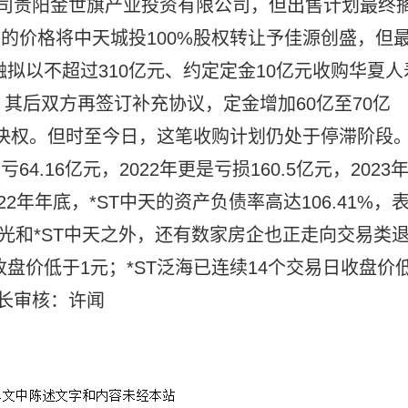
公司贵阳金世旗产业投资有限公司，但出售计划最终
亿元的价格将中天城投100%股权转让予佳源创盛，但
融拟以不超过310亿元、约定定金10亿元收购华夏人
举。其后双方再签订补充协议，定金增加60亿至70亿
托表决权。但时至今日，这笔收购计划仍处于停滞阶段
4.16亿元，2022年更是亏损160.5亿元，2023
22年年底，*ST中天的资产负债率高达106.41%，
光和*ST中天之外，还有数家房企也正走向交易类
收盘价低于1元；*ST泛海已连续14个交易日收盘价
长审核：许闻