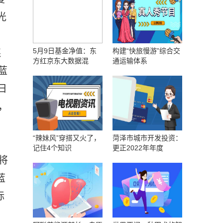
光
、
5月9日基金净值：东
构建“快旅慢游”综合交
连
方红京东大数据混
通运输体系
蓝
日
，
“辣妹风”穿搭又火了，
菏泽市城市开发投资：
记住4个知识
更正2022年年度
将
蓝
标