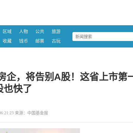
区域
人物
公共
旅游
收藏
钱币
邮票
古玩
房企，将告别A股！这省上市第
股也快了
10 06:21:23 来源：中国基金报