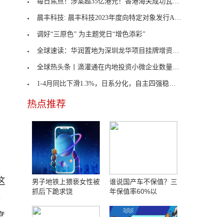
每日焦点！涉案超35亿港元！香港海关成功瓦解一洗黑
晨丰科技: 晨丰科技2023年度向特定对象发行A股股票
调好“三原色” 为主题党日“增色添彩”
全球速读：华润置地为深圳龙华项目挂牌增资，对应持
全球热头条丨滴灌通在内地投资小微企业数量达到4,00
1-4月同比下滑1.3%，日系分化，自主四强稳住，特斯
热点推荐
这
男子地铁上猥亵女性被
谁说国产车不保值？三
抓后下跪求饶
年保值率60%以
终
度