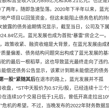
额和营业收入仅为855亿元和308.21亿元。也正是
了两年，随即急速坠落。2020年下半年以来，蓝光
房地产项目以回笼资金，但这未能阻止债务危机的持
一次披露的债务逾期情况显示，截至当日，公司及下
4.84亿元。蓝光发展也成为首批“暴雷”房企之一。
指出，政策收紧、融资收缩是大背景，在蓝光发展由成
产质量偏差、债务结构问题突出构成了蓝光发展的基
骆驼的最后一根稻草，这也导致蓝光最终走向了违约
未能偿还债务公告显示，该累计到期未能偿还的债务
第一股”紧随其后
在退市的路上，蓝光发展并不孤
盘，*ST中天股价为0.57元/股，已经连续十三个
价在连续10个交易日低于1元后，曾低开高走拉出10
”危机的希望。不过，当晚发布的2022年财务数据