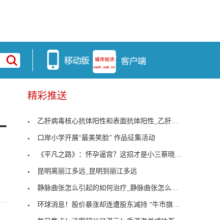
精彩推送
乙肝病毒核心抗体阳性和表面抗体阳性_乙肝病毒核心
一
口岸小学开展“最美笑脸” 作品征集活动
《平凡之路》：怀孕逼宫？这招才是小三蔡晓蕾对原配
昆明离丽江多远_昆明到丽江多远
静脉曲张怎么引起的如何治疗_静脉曲张怎么引起的
环球消息！股价暴涨却连遭股东减持 “牛市旗手”能