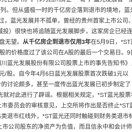
0行列。但从盛极一时的千亿房企落到退市的境地，蓝
过，蓝光发展并不孤单，曾经的贵州首家上市公司
天城投）很快也将追随蓝光发展脚步，这家房企已经
翻盘无望。
从千亿房企到退市仅用3年
在5月9日，*ST
/股的价格度过了该公司在A股的最后一个交易日。9
四川蓝光发展股份有限公司股票上市的事先告知书》
元/股。自今年4月6日蓝光发展股票首次跌破1元以
价的讨论颇多，甚至一度传出蓝光发展已初步制定了
蓝光就对此进行了辟谣。根据相关规定，*ST蓝光股票
上市委员会的审核意见，上交所将作出是否终止*ST
类退市红线外，*ST蓝光还同时触碰到财务类退市
于上市公司股东的净资产为负值，而且信永中和会计师