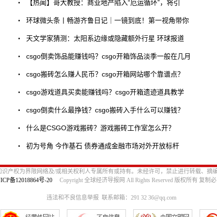
【热闻】哥大教授：商业地产陷入“厄运循环”，将引
环球微头条丨畅游齐鲁日记｜一镜到底！第一视角带你
天文学家猜测：太阳系边缘或隐藏额外行星 环球报道
csgo倒卖饰品能赚钱吗？csgo开箱饰品淡季一般在几月
csgo搬砖怎么赚人民币？csgo开箱网站哪个靠谱点？
csgo游戏道具买卖能赚钱吗？csgo开箱遗迹道具教学
csgo倒卖什么最挣钱？csgo搬砖入手什么可以赚钱？
什么是CSGO游戏搬砖？游戏搬砖工作室怎么开？
初为号角 今作基石 债券通成金融市场对外开放标杆
识产权为界限网络及/或相关权利人专属所有或持有。未经许可，禁止进行转载、摘
ICP备12018864号-20
Copyright 全球经济导报网 All Rights Reserved 版权所有 复制
违法和不良信息举报 联系邮箱：291 32 36@qq.com