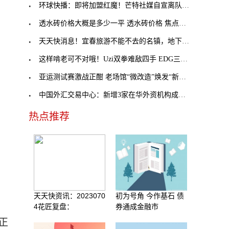
环球快播：即将加盟红魔！芒特社媒自宣离队：感谢切
透水砖价格大概是多少一平 透水砖价格 焦点讯息
天天快消息！宜春旅游不能不去的名镇，地下遍布温泉
这样啃老可不对哦！Uzi双拳难敌四手 EDG三连胜遭到
亚运测试赛激战正酣 老场馆“微改造”焕发“新活力
中国外汇交易中心：新增3家在华外资机构成为债券通
热点推荐
天天快资讯：2023070
初为号角 今作基石 债
在
4花匠复盘：
券通成金融市
正