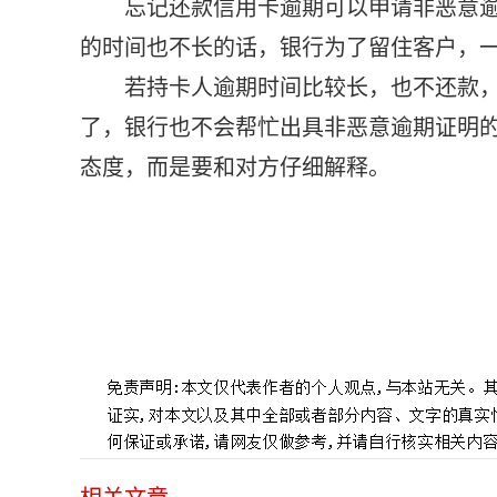
忘记还款信用卡逾期可以申请非恶意
的时间也不长的话，银行为了留住客户，一
若持卡人逾期时间比较长，也不还款
了，银行也不会帮忙出具非恶意逾期证明
态度，而是要和对方仔细解释。
标签：
信用卡忘记还款逾期了怎么办
信用卡晚一天还款
账有哪几种方式
停息挂账需要多久可以协商完成
停息挂账之
以用信用卡吗
停息挂账被爆通讯录
江门停息挂账咨询公司
信
怎么收费的
停息挂账出行会有影响吗
停息挂账的信用卡还可