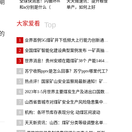
全球快消息！内循环m
天天微速讯：提升粮食
期
和a分别是什么（
单产，如何上好
大家爱看
Top
的
1
业界首例5G煤矿井下低频大上行能力创新通过验证
2
全国煤矿智能化建设典型案例发布 一矿高抽巷全断面
挂
3
世界消息！贵州安顺在籍煤矿38个 产能1464万吨/年
可
4
苏宁收购pptv是怎么回事？苏宁pptv哪里代工？
司
5
热点评！国家矿山安全监察局最新通知！矿安〔2023〕
6
2023年1-5月世界主要煤炭生产及进出口国数据变化情况
7
山西省晋城市对煤矿安全生产风险隐患集中排查整治工
8
机构：各环节库存表现分化 动煤区间波动
9
天天新资讯：山西：煤矿分类等级调整名单公布