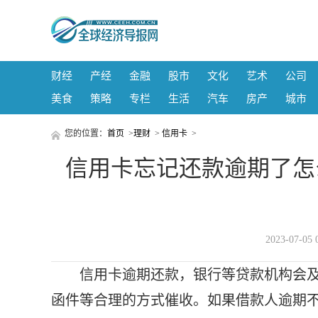
财经
产经
金融
股市
文化
艺术
公司
美食
策略
专栏
生活
汽车
房产
城市
您的位置：
首页
>
理财
>
信用卡
>
信用卡忘记还款逾期了怎
2023-07-
信用卡逾期还款，银行等贷款机构会
函件等合理的方式催收。如果借款人逾期