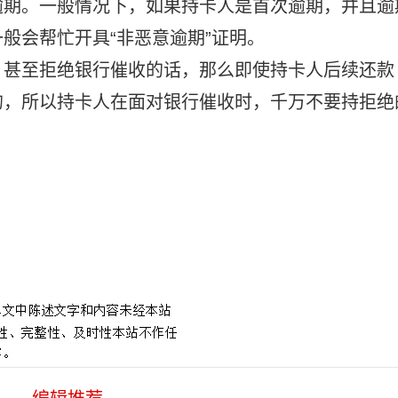
逾期。一般情况下，如果持卡人是首次逾期，并且逾
般会帮忙开具“非恶意逾期”证明。
，甚至拒绝银行催收的话，那么即使持卡人后续还款
的，所以持卡人在面对银行催收时，千万不要持拒绝
算逾期么
广发信用卡停息挂账违约金多少
诚意金停息挂账
陕西企业停息
后可以一次性还款吗
中信银行信用卡停息挂账分期方案
停息挂账自己还
用卡自己能办停息挂账吗
怎么联系办理停息挂账的机构
债务停息挂账公
以用吗
佛山欠款人停息挂账案例