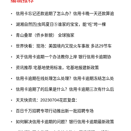
编辑推荐
信用卡忘记还款逾期了怎么办？信用卡晚一天还款算逾
湖湘自然历|虫鸣夏日⑤谁家的宝宝，能“吃”垮一棵
青山叠翠（侨乡新貌） 全球独家
世界快看：现场：美国境内又现火车事故 多达29节车
关于信用卡逾期一个办法教你上岸 银行信用卡逾期协
资讯推荐:宅基地使用标准，宅基地报建新政策
信用卡逾期在线处理怎么处理？信用卡逾期冻结怎么处
信用卡逾期了的后果是什么？信用卡逾期三次有什么后
天天快资讯：20230704花匠复盘：
百日千万招聘专项行动推出新一批招聘专场
如何解决信用卡逾期的问题？银行信用卡逾期最新政策