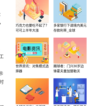
段
，
巧克力也要吃不起了？
多家银行下调境内美元
可可上半年大涨
存款利率_全球
款
工
世界资讯：对焦模式选
踢球者：门兴30岁边
择器
锋霍夫曼加盟勒沃
卡
时