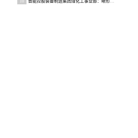
10
晋能控股装备制造集团煤化工事业部：晰形势明责任