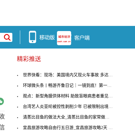
精彩推送
世界快看：现场：美国境内又现火车事故 多达29节车
环球微头条丨畅游齐鲁日记｜一镜到底！第一视角带你
观点：新型角膜供体材料 助致盲眼病患者重见光明
台湾艺人炎亚纶被控性剥削少年 已被限制出境出海
收
清蒸比目鱼的做法大全_清蒸比目鱼的家常做法-观天下
信
宜昌旅游攻略自由行五日游_宜昌旅游攻略2天 热门